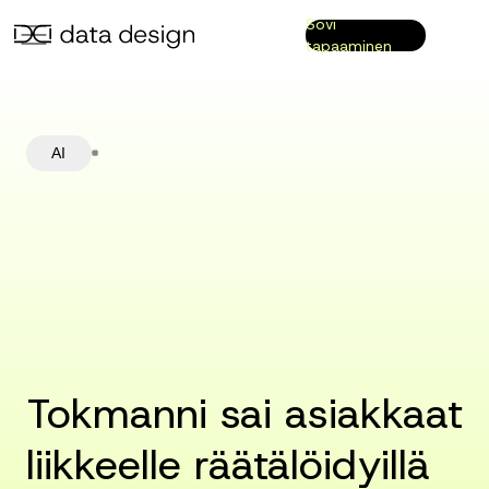
Sovi
tapaaminen
AI
Tokmanni sai asiakkaat
liikkeelle räätälöidyillä